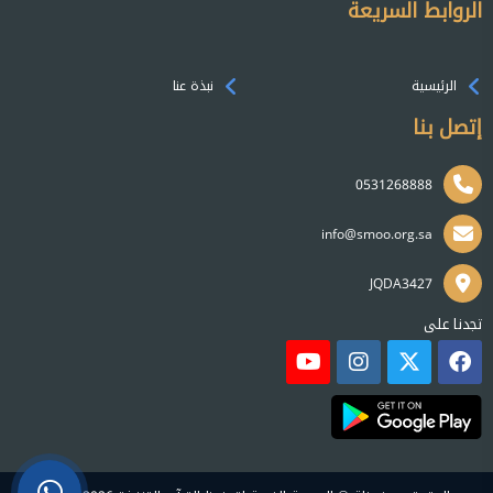
الروابط السريعة
الرئيسية
نبذة عنا
إتصل بنا
0531268888
info@smoo.org.sa
JQDA3427
تجدنا على