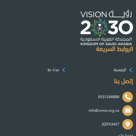
الروابط السريعة
الرئيسية
نبذة عنا
إتصل بنا
0531268888
info@smoo.org.sa
JQDA3427
تجدنا على