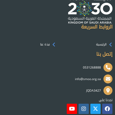
الروابط السريعة
الرئيسية
نبذة عنا
إتصل بنا
0531268888
info@smoo.org.sa
JQDA3427
تجدنا على